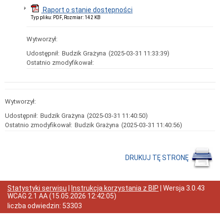
Informacja
na
Raport o stanie dostępności
temat
Typ pliku: PDF, Rozmiar: 142 KB
przetwarzania
danych
Wytworzył:
osobowych
Klauzula
Udostępnił:
Budzik Grażyna
(2025-03-31 11:33:39)
informacyjna
Ostatnio zmodyfikował:
-
dziecko
i
rodzice
Wytworzył:
Klauzula
informacyjna
Udostępnił:
Budzik Grażyna
(2025-03-31 11:40:50)
-
Ostatnio zmodyfikował:
Budzik Grażyna
(2025-03-31 11:40:56)
osoby
odbierające
dziecko
z
DRUKUJ TĘ STRONĘ
przedszkola
Klauzula
informacyjna
-
Statystyki serwisu
|
Instrukcja korzystania z BIP
| Wersja
3.0.43
przedszkole
WCAG 2.1 AA
(
15.05.2026 12:42:05
)
zastępcze
liczba odwiedzin:
53303
Klauzula