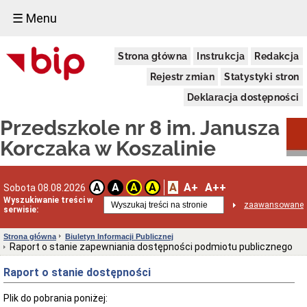
☰ Menu
Przedszkole
Strona główna
Instrukcja
Redakcja
nr
8
Rejestr zmian
Statystyki stron
Dane
adresowe
Deklaracja dostępności
Statut
Przedszkole nr 8 im. Janusza
Przepisy
(ustawy,
Korczaka w Koszalinie
uchwały,
akty
wewnętrzne)
A
A+
A++
A
A
A
A
Sobota 08.08.2026
Struktura
Wyszukiwanie treści w
organizacyjna
zaawansowane
serwisie:
Oświadczenia
majątkowe
Strona główna
Biuletyn Informacji Publicznej
RODO
Raport o stanie zapewniania dostępności podmiotu publicznego
Inspektor
Raport o stanie dostępności
Ochrony
Danych
(IOD)
Plik do pobrania poniżej: