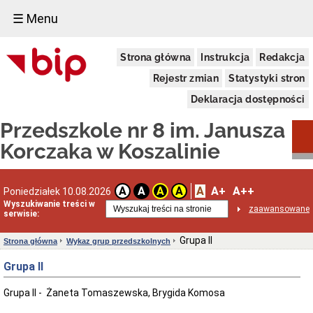
☰ Menu
Przedszkole
Strona główna
Instrukcja
Redakcja
nr
8
Rejestr zmian
Statystyki stron
Dane
adresowe
Deklaracja dostępności
Statut
Przedszkole nr 8 im. Janusza
Przepisy
(ustawy,
Korczaka w Koszalinie
uchwały,
akty
wewnętrzne)
A
A+
A++
A
A
A
A
Poniedziałek 10.08.2026
Struktura
Wyszukiwanie treści w
organizacyjna
zaawansowane
serwisie:
Oświadczenia
majątkowe
Grupa II
Strona główna
Wykaz grup przedszkolnych
RODO
Grupa II
Inspektor
Ochrony
Danych
Grupa II - Żaneta Tomaszewska, Brygida Komosa
(IOD)