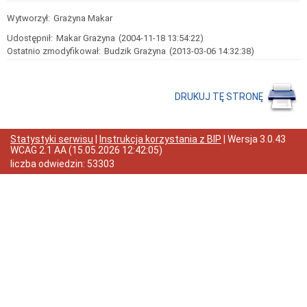
Informacja
na
Wytworzył:
Grażyna Makar
temat
przetwarzania
Udostępnił:
Makar Grażyna
(2004-11-18 13:54:22)
danych
Ostatnio zmodyfikował:
Budzik Grażyna
(2013-03-06 14:32:38)
osobowych
Klauzula
informacyjna
-
DRUKUJ TĘ STRONĘ
dziecko
i
rodzice
Statystyki serwisu
|
Instrukcja korzystania z BIP
| Wersja
3.0.43
Klauzula
WCAG 2.1 AA
(
15.05.2026 12:42:05
)
informacyjna
liczba odwiedzin:
53303
-
osoby
odbierające
dziecko
z
przedszkola
Klauzula
informacyjna
-
przedszkole
zastępcze
Klauzula