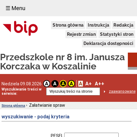
☰ Menu
Przedszkole
Strona główna
Instrukcja
Redakcja
nr
8
Rejestr zmian
Statystyki stron
Dane
adresowe
Deklaracja dostępności
Statut
Przedszkole nr 8 im. Janusza
Przepisy
(ustawy,
Korczaka w Koszalinie
uchwały,
akty
wewnętrzne)
A
A+
A++
A
A
A
A
Niedziela 09.08.2026
Struktura
Wyszukiwanie treści w
organizacyjna
zaawansowane
serwisie:
Oświadczenia
majątkowe
Załatwianie spraw
Strona główna
RODO
wyszukiwanie - podaj kryteria
Inspektor
Ochrony
Danych
(IOD)
PESEL